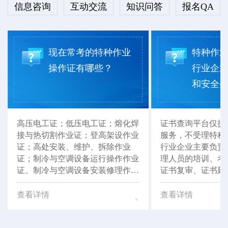
信息咨询
互动交流
知识问答
报名QA
现在常考的特种作业
特种作
操作证有哪些？
行业企
和安全生产
高压电工证；低压电工证；熔化焊
证书查询平台仅提
接与热切割作业证；登高架设作业
服务，不受理特种
证；高处安装、维护、拆除作业
行业企业主要负责
证；制冷与空调设备运行操作作业
理人员的培训、考
证、制冷与空调设备安装修理作业
证书复审、证书延
证等。以上证书，湖北省思特职业
以联系当地有资质
培训学校均可报考。
如：湖北省思特职
查看详情
查看详情
行办理咨询。