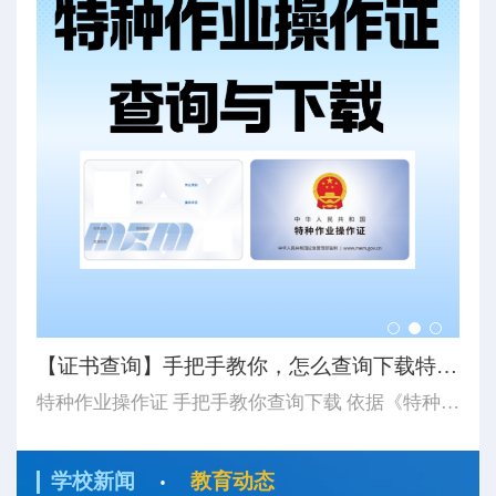
【8月培训计划】思特学校8月特种作业培训计划及注意事...
8月开班计划更新 湖北省思特职业培训学校 应急管理厅特种作业证 湖北省思特职业培训学校 八月份培训计划 2026 / 08/ 8月计划有5期集训班（第一期8月4日开始-第二期8月10日开始-第三期8月17日开始-第四期8月24日开始-第五期8月31日开始-开始时长以表中显示为主）...
【证书查询】手把手教你，怎么查询下载特种作业操作证...
【
特种作业操作证 手把手教你查询下载 依据《特种作业人员安全技术培训考核管理规定》（应急管理部令第19号）《应急管理部办公厅关于更新特种作业操作证式样的通知》（应急厅〔2026〕14号）应急管理部对特种作业操作证式样进行了调整新版证书式样自2026年6月1日起正式启用。如果查询下载特种作业操作证...
·
学校新闻
教育动态