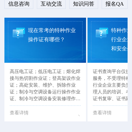
信息咨询
互动交流
知识问答
报名QA
现在常考的特种作业
特种作
操作证有哪些？
行业企
和安全生产
高压电工证；低压电工证；熔化焊
证书查询平台仅提
接与热切割作业证；登高架设作业
服务，不受理特种
证；高处安装、维护、拆除作业
行业企业主要负责
证；制冷与空调设备运行操作作业
理人员的培训、考
证、制冷与空调设备安装修理作业
证书复审、证书延
证等。以上证书，湖北省思特职业
以联系当地有资质
培训学校均可报考。
如：湖北省思特职
查看详情
查看详情
行办理咨询。