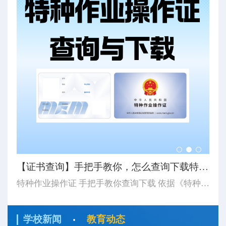
【8月培训计划】思特学校8月特种作业培训计划及注意事...
【证书查询】手把手教你，怎么查询下载特种作业操作证...
【
8月开班计划更新 湖北省思特职业培训学校 应急管理厅特种作业证 湖北省思特职业培训学校 八月份培训计划 2026 / 08/ 8月计划有5期集训班（第一期8月4日开始-第二期8月10日开始-第三期8月17日开始-第四期8月24日开始-第五期8月31日开始-开始时长以表中显示为主）...
特种作业操作证 手把手教你查询下载 依据《特种作业人员安全技术培训考核管理规定》（应急管理部令第19号）《应急管理部办公厅关于更新特种作业操作证式样的通知》（应急厅〔2026〕14号）应急管理部对特种作业操作证式样进行了调整新版证书式样自2026年6月1日起正式启用。如果查询下载特种作业操作证...
·
学校新闻
教育动态