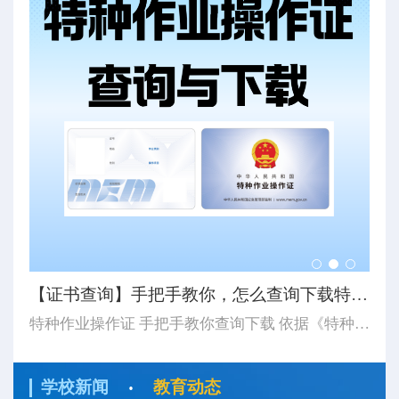
【8月培训计划】思特学校8月特种作业培训计划及注意事...
8月开班计划更新 湖北省思特职业培训学校 应急管理厅特种作业证 湖北省思特职业培训学校 八月份培训计划 2026 / 08/ 8月计划有5期集训班（第一期8月4日开始-第二期8月10日开始-第三期8月17日开始-第四期8月24日开始-第五期8月31日开始-开始时长以表中显示为主）...
【证书查询】手把手教你，怎么查询下载特种作业操作证...
【
特种作业操作证 手把手教你查询下载 依据《特种作业人员安全技术培训考核管理规定》（应急管理部令第19号）《应急管理部办公厅关于更新特种作业操作证式样的通知》（应急厅〔2026〕14号）应急管理部对特种作业操作证式样进行了调整新版证书式样自2026年6月1日起正式启用。如果查询下载特种作业操作证...
·
学校新闻
教育动态