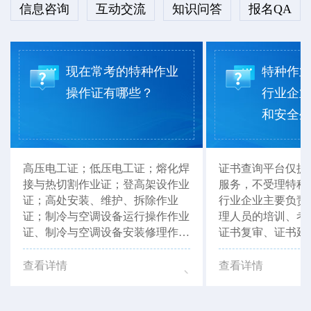
信息咨询
互动交流
知识问答
报名QA
现在常考的特种作业
特种作
操作证有哪些？
行业企
和安全生产
高压电工证；低压电工证；熔化焊
证书查询平台仅提
接与热切割作业证；登高架设作业
服务，不受理特种
证；高处安装、维护、拆除作业
行业企业主要负责
证；制冷与空调设备运行操作作业
理人员的培训、考
证、制冷与空调设备安装修理作业
证书复审、证书延
证等。以上证书，湖北省思特职业
以联系当地有资质
培训学校均可报考。
如：湖北省思特职
查看详情
查看详情
行办理咨询。