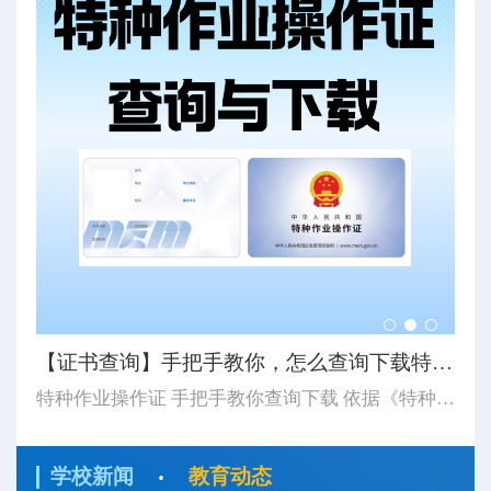
【8月培训计划】思特学校8月特种作业培训计划及注意事...
【证书查询】手把手教你，怎么查询下载特种作业操作证...
【
8月开班计划更新 湖北省思特职业培训学校 应急管理厅特种作业证 湖北省思特职业培训学校 八月份培训计划 2026 / 08/ 8月计划有5期集训班（第一期8月4日开始-第二期8月10日开始-第三期8月17日开始-第四期8月24日开始-第五期8月31日开始-开始时长以表中显示为主）...
特种作业操作证 手把手教你查询下载 依据《特种作业人员安全技术培训考核管理规定》（应急管理部令第19号）《应急管理部办公厅关于更新特种作业操作证式样的通知》（应急厅〔2026〕14号）应急管理部对特种作业操作证式样进行了调整新版证书式样自2026年6月1日起正式启用。如果查询下载特种作业操作证...
·
学校新闻
教育动态