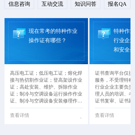
信息咨询
互动交流
知识问答
报名QA
现在常考的特种作业
特种作
操作证有哪些？
行业企
和安全生产
高压电工证；低压电工证；熔化焊
证书查询平台仅提
接与热切割作业证；登高架设作业
服务，不受理特种
证；高处安装、维护、拆除作业
行业企业主要负责
证；制冷与空调设备运行操作作业
理人员的培训、考
证、制冷与空调设备安装修理作业
证书复审、证书延
证等。以上证书，湖北省思特职业
以联系当地有资质
培训学校均可报考。
如：湖北省思特职
查看详情
查看详情
行办理咨询。