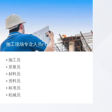
施工现场专业人员(七大员)
▪ 施工员
▪
▪ 质量员
▪
▪ 材料员
▪
▪ 资料员
▪ 标准员
▪ 机械员