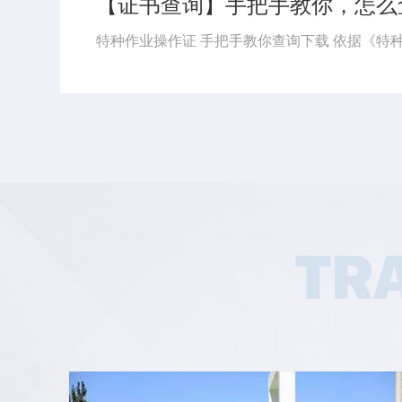
【8月培训计划】思特学校8月特种作业培训计划及注意事...
8月开班计划更新 湖北省思特职业培训学校 应急管理厅特种作业证 湖北省思特职业培训学校 八月份培训计划 2026 / 08/ 8月计划有5期集训班（第一期8月4日开始-第二期8月10日开始-第三期8月17日开始-第四期8月24日开始-第五期8月31日开始-开始时长以表中显示为主）...
TR