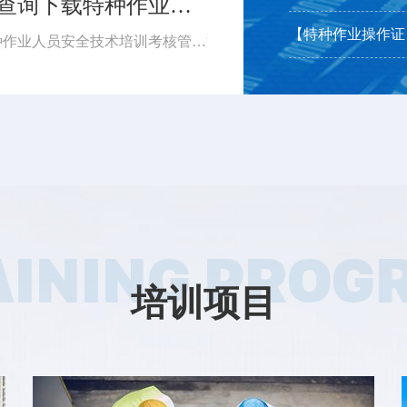
【证书查询】手把手教你，怎么查询下载特种作业操作证...
【消防设施操作员】2
特种作业操作证 手把手教你查询下载 依据《特种作业人员安全技术培训考核管理规定》（应急管理部令第19号）《应急管理部办公厅关于更新特种作业操作证式样的通知》（应急厅〔2026〕14号）应急管理部对特种作业操作证式样进行了调整新版证书式样自2026年6月1日起正式启用。如果查询下载特种作业操作证...
AINING PROG
培训项目