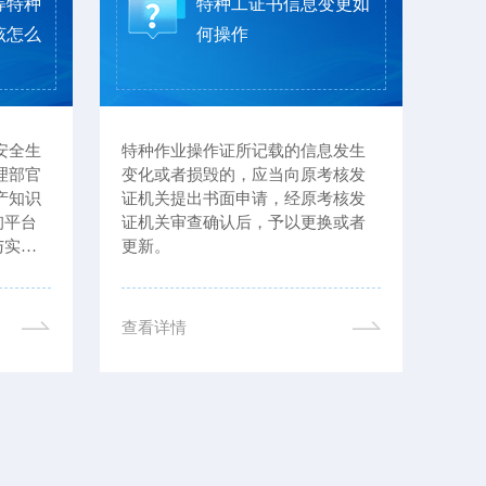
等特种
特种工证书信息变更如
该怎么
何操作
安全生
特种作业操作证所记载的信息发生
不能
理部官
变化或者损毁的，应当向原考核发
业，
产知识
证机关提出书面申请，经原考核发
（部
询平台
证机关审查确认后，予以更换或者
果：
与实体
更新。
《安
款，
查看详情
查看