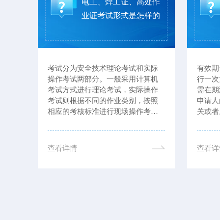
登高
电工、焊工证、高处作
报考
业证考试形式是怎样的
不超过
考试分为安全技术理论考试和实际
有效期
者县
操作考试两部分。一般采用计算机
行一次
，并
考试方式进行理论考试，实际操作
需在期
病和
考试则根据不同的作业类别，按照
申请人
人健
相应的考核标准进行现场操作考
关或者
文化
核。
出申请
作业
等相关
程
未复审
查看详情
查看详
识与
...