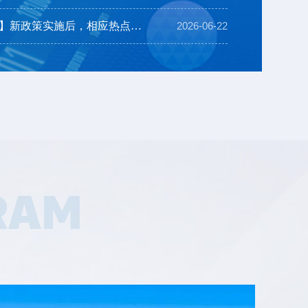
026版新规定一起来看看
【特种作业操作证】新政策实施后，相应热点问题为您解...
2026-06-22
消防设施操作员 新规定解答 湖北省思特职业培训学校 注意啦！ 2026版消防设施操作员国家职业标准10月1日起施行！ 新旧政策相比有很大变化：最主要的是：不再分职业方向了，也就是不再区分监控操作方向和维护保养方向了，合二为一。第二个重大变化，要求必须经过培训，并且有培训时长要...
RAM