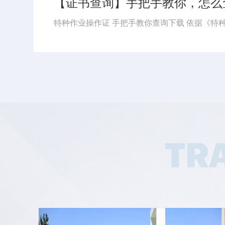
【8月培训计划】思特学校8月特种作业培训计划及注意事...
8月开班计划更新 湖北省思特职业培训学校 应急管理厅特种作业证 湖北省思特职业培训学校 八月份培训计划 2026 / 08/ 8月计划有5期集训班（第一期8月4日开始-第二期8月10日开始-第三期8月17日开始-第四期8月24日开始-第五期8月31日开始-开始时长以表中显示为主）...
TR