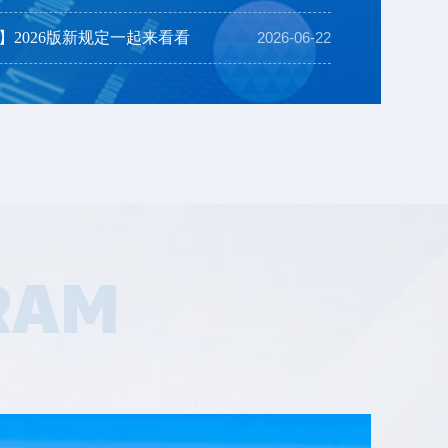
026版新规定一起来看看
】2026版新规定一起来看看
2026-06-22
消防设施操作员 新规定解答 湖北省思特职业培训学校 注意啦！ 2026版消防设施操作员国家职业标准10月1日起施行！ 新旧政策相比有很大变化：最主要的是：不再分职业方向了，也就是不再区分监控操作方向和维护保养方向了，合二为一。第二个重大变化，要求必须经过培训，并且有培训时长要...
RAM