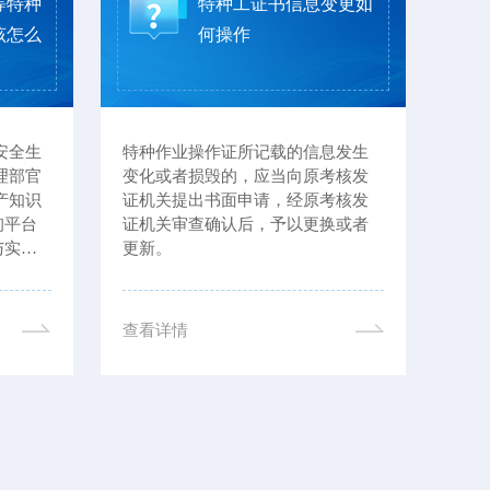
等特种
特种工证书信息变更如
该怎么
何操作
安全生
特种作业操作证所记载的信息发生
不能
理部官
变化或者损毁的，应当向原考核发
业，
产知识
证机关提出书面申请，经原考核发
（部
询平台
证机关审查确认后，予以更换或者
果：
与实体
更新。
《安
款，
查看详情
查看