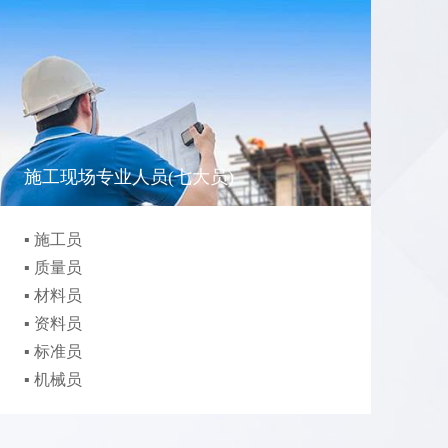
施工现场专业人员(七大员)
▪ 施工员
▪
▪ 质量员
▪
▪ 材料员
▪
▪ 资料员
▪ 标准员
▪ 机械员