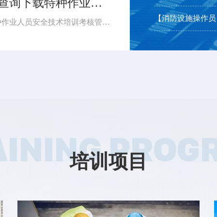
【证书查询】手把手教你，怎么查询下载特种作业操作证...
【消防设施操作员】2
【消防设施操作员
特种作业操作证 手把手教你查询下载 依据《特种作业人员安全技术培训考核管理规定》（应急管理部令第19号）《应急管理部办公厅关于更新特种作业操作证式样的通知》（应急厅〔2026〕14号）应急管理部对特种作业操作证式样进行了调整新版证书式样自2026年6月1日起正式启用。如果查询下载特种作业操作证...
AINING PROG
培训项目