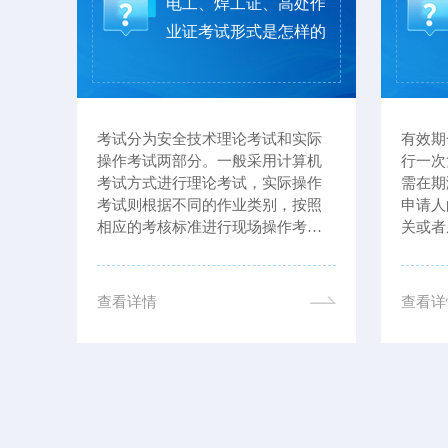
登高
电工、焊工证、高处作
报考
业证考试形式是怎样的
不超过
考试分为安全技术理论考试和实际
有效期
者县
操作考试两部分。一般采用计算机
行一次
，并
考试方式进行理论考试，实际操作
需在期
病和
考试则根据不同的作业类别，按照
申请人
人健
相应的考核标准进行现场操作考
关或者
文化
核。
出申请
作业
等相关
程
未复审
查看详情
查看详
识与
...