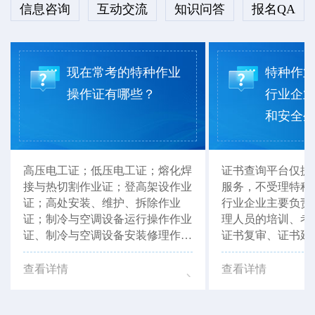
信息咨询
互动交流
知识问答
报名QA
现在常考的特种作业
特种作
操作证有哪些？
行业企
和安全生产
高压电工证；低压电工证；熔化焊
证书查询平台仅提
接与热切割作业证；登高架设作业
服务，不受理特种
证；高处安装、维护、拆除作业
行业企业主要负责
证；制冷与空调设备运行操作作业
理人员的培训、考
证、制冷与空调设备安装修理作业
证书复审、证书延
证等。以上证书，湖北省思特职业
以联系当地有资质
培训学校均可报考。
如：湖北省思特职
查看详情
查看详情
行办理咨询。