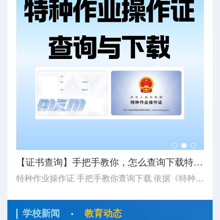
【8月培训计划】思特学校8月特种作业培训计划及注意事...
【证书查询】手把手教你，怎么查询下载特种作业操作证...
【
8月开班计划更新 湖北省思特职业培训学校 应急管理厅特种作业证 湖北省思特职业培训学校 八月份培训计划 2026 / 08/ 8月计划有5期集训班（第一期8月4日开始-第二期8月10日开始-第三期8月17日开始-第四期8月24日开始-第五期8月31日开始-开始时长以表中显示为主）...
特种作业操作证 手把手教你查询下载 依据《特种作业人员安全技术培训考核管理规定》（应急管理部令第19号）《应急管理部办公厅关于更新特种作业操作证式样的通知》（应急厅〔2026〕14号）应急管理部对特种作业操作证式样进行了调整新版证书式样自2026年6月1日起正式启用。如果查询下载特种作业操作证...
·
学校新闻
教育动态