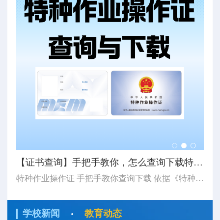
【8月培训计划】思特学校8月特种作业培训计划及注意事...
【证书查询】手把手教你，怎么查询下载特种作业操作证...
【
8月开班计划更新 湖北省思特职业培训学校 应急管理厅特种作业证 湖北省思特职业培训学校 八月份培训计划 2026 / 08/ 8月计划有5期集训班（第一期8月4日开始-第二期8月10日开始-第三期8月17日开始-第四期8月24日开始-第五期8月31日开始-开始时长以表中显示为主）...
特种作业操作证 手把手教你查询下载 依据《特种作业人员安全技术培训考核管理规定》（应急管理部令第19号）《应急管理部办公厅关于更新特种作业操作证式样的通知》（应急厅〔2026〕14号）应急管理部对特种作业操作证式样进行了调整新版证书式样自2026年6月1日起正式启用。如果查询下载特种作业操作证...
·
学校新闻
教育动态