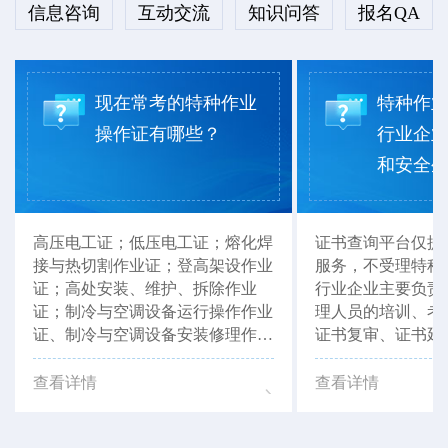
信息咨询
互动交流
知识问答
报名QA
现在常考的特种作业
特种作
操作证有哪些？
行业企
和安全生产
高压电工证；低压电工证；熔化焊
证书查询平台仅提
接与热切割作业证；登高架设作业
服务，不受理特种
证；高处安装、维护、拆除作业
行业企业主要负责
证；制冷与空调设备运行操作作业
理人员的培训、考
证、制冷与空调设备安装修理作业
证书复审、证书延
证等。以上证书，湖北省思特职业
以联系当地有资质
培训学校均可报考。
如：湖北省思特职
查看详情
查看详情
行办理咨询。