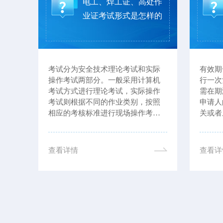
登高
电工、焊工证、高处作
报考
业证考试形式是怎样的
不超过
考试分为安全技术理论考试和实际
有效期
者县
操作考试两部分。一般采用计算机
行一次
，并
考试方式进行理论考试，实际操作
需在期
病和
考试则根据不同的作业类别，按照
申请人
人健
相应的考核标准进行现场操作考
关或者
文化
核。
出申请
作业
等相关
程
未复审
查看详情
查看详
识与
...