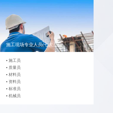
施工现场专业人员(七大员)
▪ 施工员
▪
▪ 质量员
▪
▪ 材料员
▪
▪ 资料员
▪ 标准员
▪ 机械员