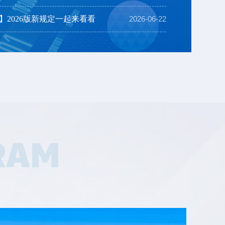
026版新规定一起来看看
】2026版新规定一起来看看
2026-06-22
消防设施操作员 新规定解答 湖北省思特职业培训学校 注意啦！ 2026版消防设施操作员国家职业标准10月1日起施行！ 新旧政策相比有很大变化：最主要的是：不再分职业方向了，也就是不再区分监控操作方向和维护保养方向了，合二为一。第二个重大变化，要求必须经过培训，并且有培训时长要...
RAM