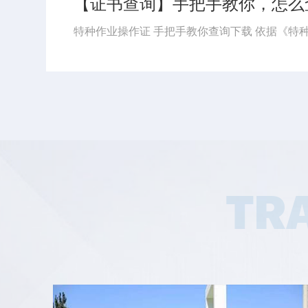
【8月培训计划】思特学校8月特种作业培训计划及注意事...
8月开班计划更新 湖北省思特职业培训学校 应急管理厅特种作业证 湖北省思特职业培训学校 八月份培训计划 2026 / 08/ 8月计划有5期集训班（第一期8月4日开始-第二期8月10日开始-第三期8月17日开始-第四期8月24日开始-第五期8月31日开始-开始时长以表中显示为主）...
TR