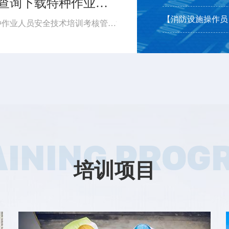
【证书查询】手把手教你，怎么查询下载特种作业操作证...
【消防设施操作员】2
【消防设施操作员
特种作业操作证 手把手教你查询下载 依据《特种作业人员安全技术培训考核管理规定》（应急管理部令第19号）《应急管理部办公厅关于更新特种作业操作证式样的通知》（应急厅〔2026〕14号）应急管理部对特种作业操作证式样进行了调整新版证书式样自2026年6月1日起正式启用。如果查询下载特种作业操作证...
AINING PROG
培训项目