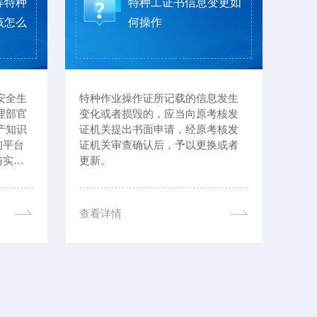
等特种
特种工证书信息变更如
该怎么
何操作
安全生
特种作业操作证所记载的信息发生
不能
理部官
变化或者损毁的，应当向原考核发
业，
产知识
证机关提出书面申请，经原考核发
（部
询平台
证机关审查确认后，予以更换或者
果：
与实体
更新。
《安
款，
查看详情
查看