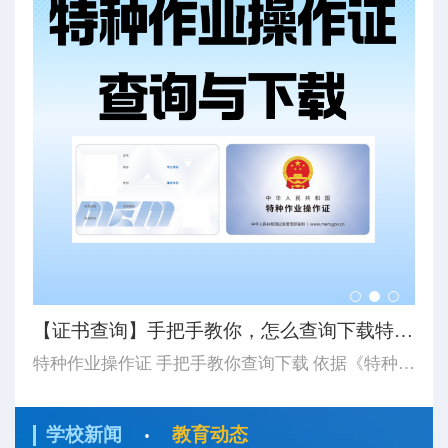
【8月培训计划】思特学校8月特种作业培训计划及注意事...
【证书查询】手把手教你，怎么查询下载特种作业操作证...
【
8月开班计划更新 湖北省思特职业培训学校 应急管理厅特种作业证 湖北省思特职业培训学校 八月份培训计划 2026 / 08/ 8月计划有5期集训班（第一期8月4日开始-第二期8月10日开始-第三期8月17日开始-第四期8月24日开始-第五期8月31日开始-开始时长以表中显示为主）...
特种作业操作证 手把手教你查询下载 依据《特种作业人员安全技术培训考核管理规定》（应急管理部令第19号）《应急管理部办公厅关于更新特种作业操作证式样的通知》（应急厅〔2026〕14号）应急管理部对特种作业操作证式样进行了调整新版证书式样自2026年6月1日起正式启用。如果查询下载特种作业操作证...
·
学校新闻
教育动态