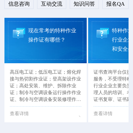
信息咨询
互动交流
知识问答
报名QA
现在常考的特种作业
特种作
操作证有哪些？
行业企
和安全生产
高压电工证；低压电工证；熔化焊
证书查询平台仅提
接与热切割作业证；登高架设作业
服务，不受理特种
证；高处安装、维护、拆除作业
行业企业主要负责
证；制冷与空调设备运行操作作业
理人员的培训、考
证、制冷与空调设备安装修理作业
证书复审、证书延
证等。以上证书，湖北省思特职业
以联系当地有资质
培训学校均可报考。
如：湖北省思特职
查看详情
查看详情
行办理咨询。